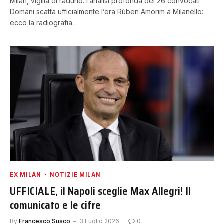
Milan, vigilia di raduno: l’analisi profonda dei 26 convocati
Domani scatta ufficialmente l’era Rúben Amorim a Milanello:
ecco la radiografia…
EX MILAN
NOTIZIE MILAN
UFFICIALE, il Napoli sceglie Max Allegri! Il
comunicato e le cifre
By
Francesco Susco
3 Luglio 2026
0