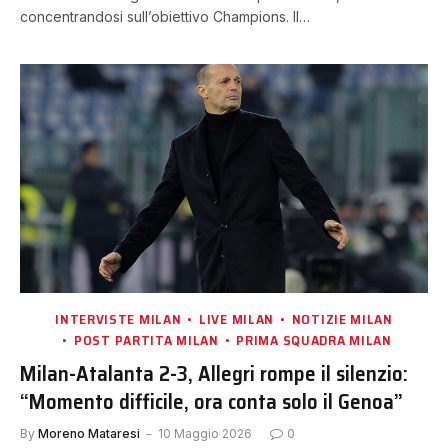
concentrandosi sull’obiettivo Champions. Il…
INTERVISTE MILAN
LIVE MILAN
NOTIZIE MILAN
POST PARTITA MILAN
PRIMA SQUADRA MILAN
Milan-Atalanta 2-3, Allegri rompe il silenzio:
“Momento difficile, ora conta solo il Genoa”
By
Moreno Mataresi
10 Maggio 2026
0