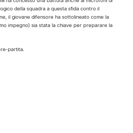
hi
ha concesso una battuta anche ai microfoni di
gico della squadra a questa sfida contro il
e, il giovane difensore ha sottolineato come la
ltimo impegno) sia stata la chiave per preparare la
pre-partita.