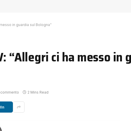
a messo in guardia sul Bologna”
: “Allegri ci ha messo in 
 commento
2 Mins Read
dIn