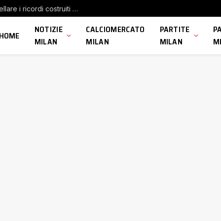
Bennacer saluta il Milan: “Nulla potrà cancellare i ricordi costruiti qui”
NOTIZIE
CALCIOMERCATO
PARTITE
P
HOME
MILAN
MILAN
MILAN
M