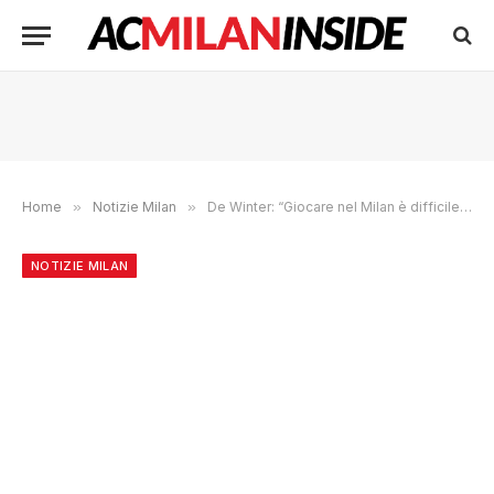
Home
»
Notizie Milan
»
De Winter: “Giocare nel Milan è difficile, c’è molta pressione”
NOTIZIE MILAN