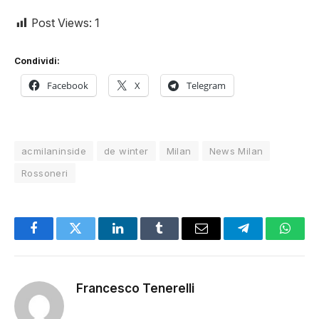
Post Views:
1
Condividi:
Facebook
X
Telegram
acmilaninside
de winter
Milan
News Milan
Rossoneri
Facebook
Twitter
LinkedIn
Tumblr
Email
Telegram
Whats
Francesco Tenerelli