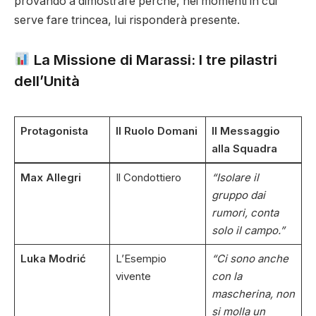
provando a dimostrare perché, nei momenti in cui
serve fare trincea, lui risponderà presente.
La Missione di Marassi: I tre pilastri
dell’Unità
Protagonista
Il Ruolo Domani
Il Messaggio
alla Squadra
Max Allegri
Il Condottiero
“Isolare il
gruppo dai
rumori, conta
solo il campo.”
Luka Modrić
L’Esempio
“Ci sono anche
vivente
con la
mascherina, non
si molla un