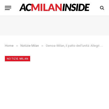
Home
»
Notizie Milan
»
Genoa-Milan, il patto dell’unità: Allegri e Modrić contro tutto e tutti.
NOTIZIE MILAN