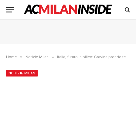
Home
»
Notizie Milan
»
Italia, futuro in bilico: Gravina prende tempo, spunta un nome a sorpresa per la panchina
NOTIZIE MILAN