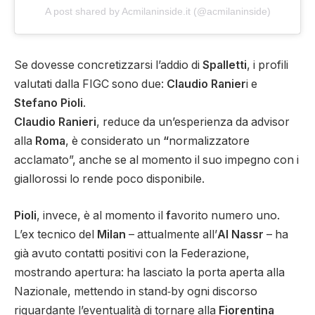
A post shared by Acmilaninside.it (@acmilaninside)
Se dovesse concretizzarsi l’addio di
Spalletti
, i profili
valutati dalla FIGC sono due:
Claudio Ranier
i e
Stefano Pioli
.
Claudio Ranieri
, reduce da un’esperienza da advisor
alla
Roma
, è considerato un
“
normalizzatore
acclamato”, anche se al momento il suo impegno con i
giallorossi lo rende poco disponibile.
Pioli
, invece, è al momento il
f
avorito numero uno.
L’ex tecnico del
Milan
– attualmente all’
Al Nassr
– ha
già avuto contatti positivi con la Federazione,
mostrando apertura: ha lasciato la porta aperta alla
Nazionale, mettendo in stand‑by ogni discorso
riguardante l’eventualità di tornare alla
Fiorentina