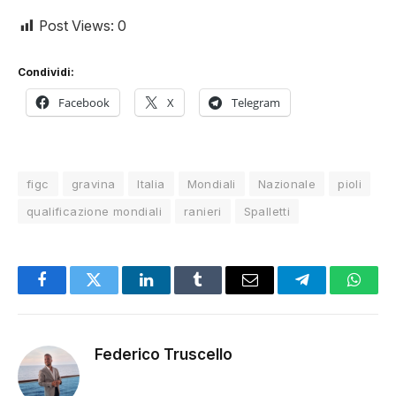
Post Views:
0
Condividi:
Facebook
X
Telegram
figc
gravina
Italia
Mondiali
Nazionale
pioli
qualificazione mondiali
ranieri
Spalletti
Facebook
Twitter
LinkedIn
Tumblr
Email
Telegram
Whats
Federico Truscello