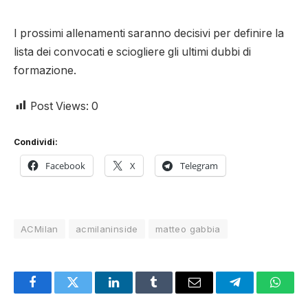
I prossimi allenamenti saranno decisivi per definire la
lista dei convocati e sciogliere gli ultimi dubbi di
formazione.
Post Views:
0
Condividi:
Facebook
X
Telegram
ACMilan
acmilaninside
matteo gabbia
Facebook
Twitter
LinkedIn
Tumblr
Email
Telegram
Whats