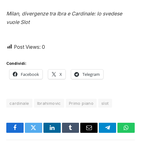
Milan, divergenze tra Ibra e Cardinale: lo svedese
vuole Slot
Post Views:
0
Condividi:
Facebook
X
Telegram
cardinale
Ibrahimovic
Primo piano
slot
Facebook
Twitter
LinkedIn
Tumblr
Email
Telegram
Whats