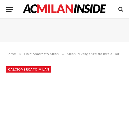
Home
»
Calciomercato Milan
»
Milan, divergenze tra Ibra e Cardinale: lo svedese vuole Slot
CALCIOMERCATO MILAN