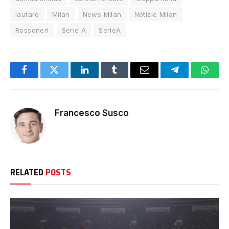
lautaro
Milan
News Milan
Notizie Milan
Rossoneri
Serie A
SerieA
Facebook
Twitter
LinkedIn
Tumblr
Email
Telegram
Whats
Francesco Susco
RELATED
POSTS