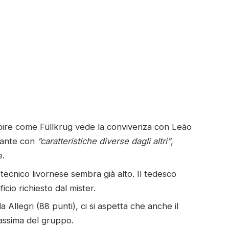
pire come Füllkrug vede la convivenza con Leão
ccante con
“caratteristiche diverse dagli altri”
,
e.
l tecnico livornese sembra già alto. Il tedesco
icio richiesto dal mister.
a Allegri (88 punti), ci si aspetta che anche il
assima del gruppo.