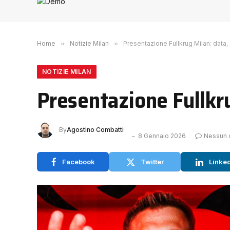
Home
»
Notizie Milan
»
Presentazione Fullkrug Milan: data,
NOTIZIE MILAN
Presentazione Fullkru
By
Agostino Combatti
8 Gennaio 2026
Nessun
Facebook
Twitter
Linke