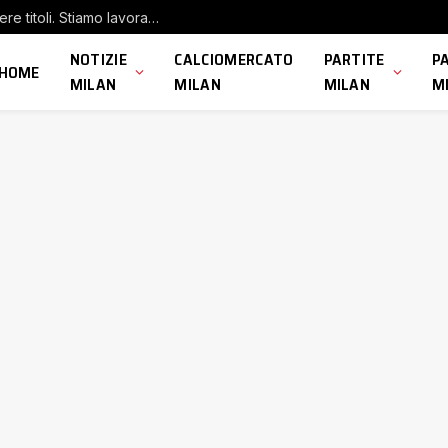
De Winter: “Il Milan ha la pressione di vincere titoli. Stiamo lavorando per questo”
NOTIZIE
CALCIOMERCATO
PARTITE
P
HOME
MILAN
MILAN
MILAN
M