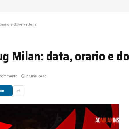
 orario e dove vederla
g Milan: data, orario e d
 commento
2 Mins Read
dIn