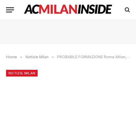
Home
»
Notizie Milan
»
PROBABILE FORMAZIONE Roma-Milan, Alexis Saelemaekers titolare?
NOTIZIE MILAN