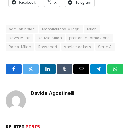
Facebook
X
Telegram
acmilaninside
Massimiliano Allegri
Milan
News Milan
Notizie Milan
probabile formazione
Roma-MIlan
Rossoneri
saelemaekers
Serie A
Facebook
Twitter
LinkedIn
Tumblr
Email
Telegram
Whats
Davide Agostinelli
RELATED
POSTS