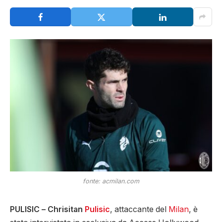
fonte: acmilan.com
PULISIC –
Chrisitan
Pulisic
, attaccante del
Milan
, è