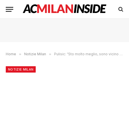
Home
»
Notizie Milan
»
Pulisic: “Sto molto meglio, sono vicino alla forma migliore”
NOTIZIE MILAN