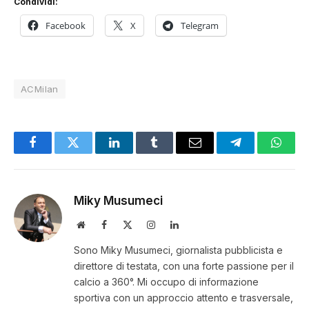
Condividi:
Facebook
X
Telegram
ACMilan
Facebook
Twitter
LinkedIn
Tumblr
Email
Telegram
Whats
Miky Musumeci
Website
Facebook
X
Instagram
LinkedIn
(Twitter)
Sono Miky Musumeci, giornalista pubblicista e
direttore di testata, con una forte passione per il
calcio a 360°. Mi occupo di informazione
sportiva con un approccio attento e trasversale,