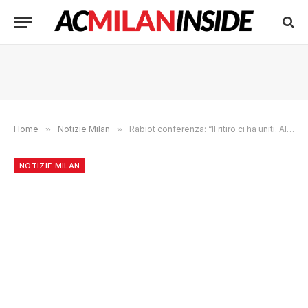
Home
»
Notizie Milan
»
Rabiot conferenza: “Il ritiro ci ha uniti. Allegri? Non diventa scarso in un mese”
NOTIZIE MILAN