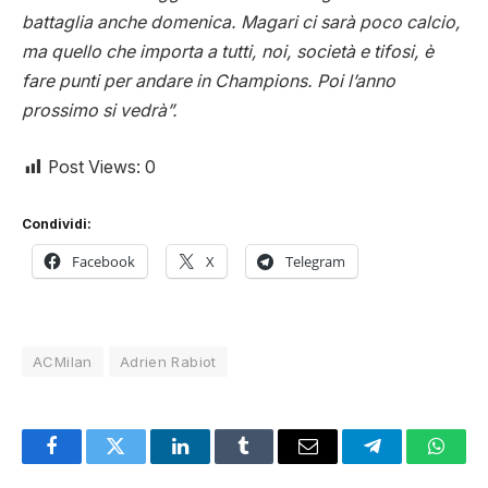
battaglia anche domenica. Magari ci sarà poco calcio,
ma quello che importa a tutti, noi, società e tifosi, è
fare punti per andare in Champions. Poi l’anno
prossimo si vedrà”.
Post Views:
0
Condividi:
Facebook
X
Telegram
ACMilan
Adrien Rabiot
Facebook
Twitter
LinkedIn
Tumblr
Email
Telegram
Whats