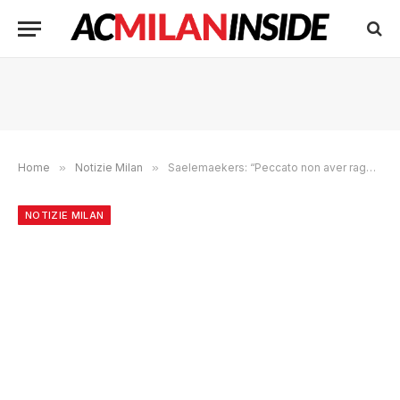
Home
»
Notizie Milan
»
Saelemaekers: “Peccato non aver raggiunto l’obiettivo, ma il Milan resta sempre il Milan”
NOTIZIE MILAN