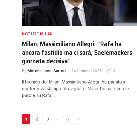
NOTIZIE MILAN
Milan, Massimiliano Allegri: “Rafa ha
ancora fastidio ma ci sarà, Saelemaekers
giornata decisiva”
By
Morena Jaeel Sartori
24 Gennaio 2026
0
Il tecnico del Milan, Massimiliano Allegri ha parlato in
conferenza stampa alla vigilia di Milan-Roma, ecco le
parole su Rafa…
Next
…
1
2
3
6