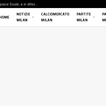
Calciomercato Milan, il punto: nodo Leao, piace Soulé, e in difesa…
NOTIZIE
CALCIOMERCATO
PARTITE
P
HOME
MILAN
MILAN
MILAN
M