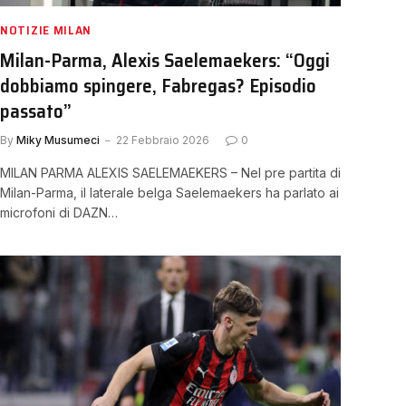
NOTIZIE MILAN
Milan-Parma, Alexis Saelemaekers: “Oggi
dobbiamo spingere, Fabregas? Episodio
passato”
By
Miky Musumeci
22 Febbraio 2026
0
MILAN PARMA ALEXIS SAELEMAEKERS – Nel pre partita di
Milan-Parma, il laterale belga Saelemaekers ha parlato ai
microfoni di DAZN…