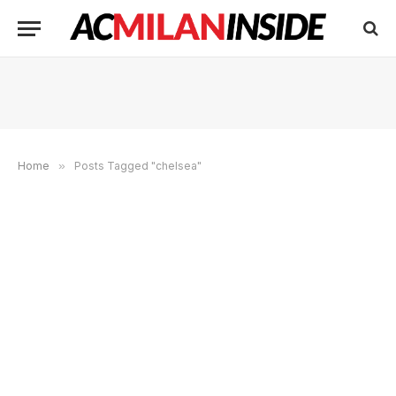
Home
»
Posts Tagged "chelsea"