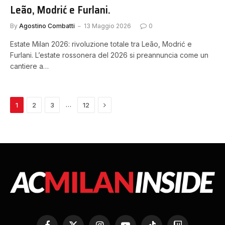
Leão, Modrić e Furlani.
By
Agostino Combatti
13 Maggio 2026
0
Estate Milan 2026: rivoluzione totale tra Leão, Modrić e
Furlani. L’estate rossonera del 2026 si preannuncia come un
cantiere a…
Next
…
1
2
3
12