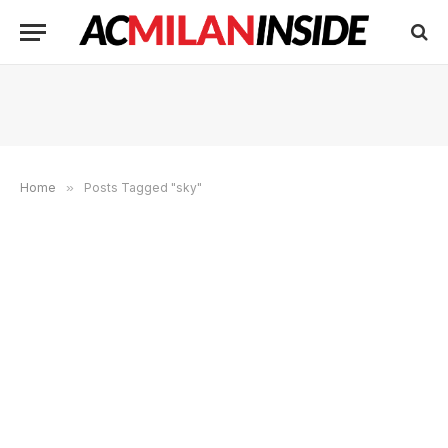
Home
»
Posts Tagged "sky"