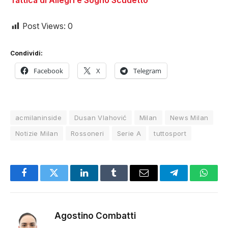
Tattica di Allegri e Sogno Scudetto
Post Views:
0
Condividi:
Facebook
X
Telegram
acmilaninside
Dusan Vlahović
Milan
News Milan
Notizie Milan
Rossoneri
Serie A
tuttosport
Facebook
Twitter
LinkedIn
Tumblr
Email
Telegram
Whats
Agostino Combatti