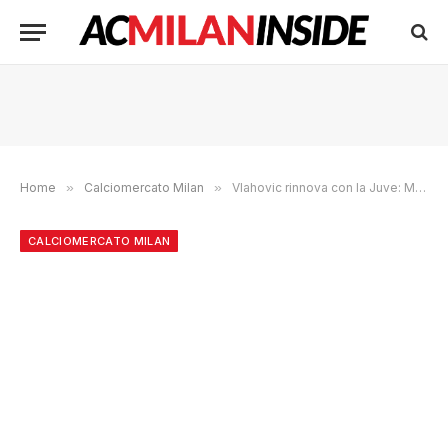
Home
»
Calciomercato Milan
»
Vlahovic rinnova con la Juve: Milan beffato? I dettagli di Tuttosport.
CALCIOMERCATO MILAN