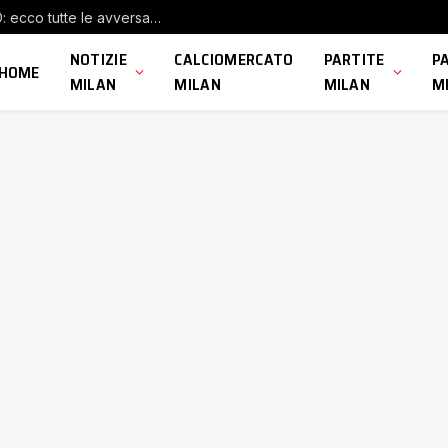
Milan Futuro, ufficiale il Girone B di Serie D: ecco tutte le avversarie dei rossoneri
NOTIZIE
CALCIOMERCATO
PARTITE
P
HOME
MILAN
MILAN
MILAN
M