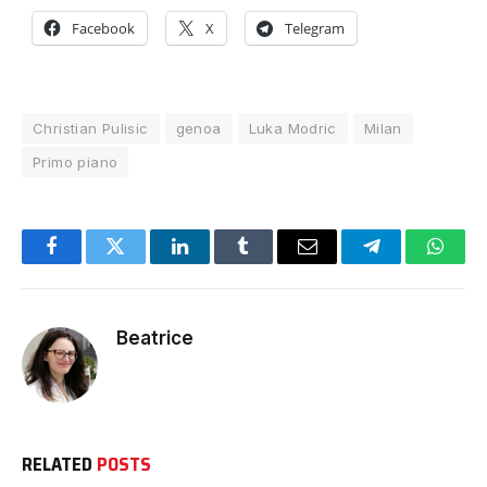
Facebook
X
Telegram
Christian Pulisic
genoa
Luka Modric
Milan
Primo piano
Facebook
Twitter
LinkedIn
Tumblr
Email
Telegram
Whats
Beatrice
RELATED
POSTS