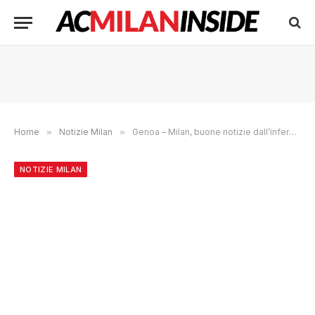
Home
»
Notizie Milan
»
Genoa – Milan, buone notizie dall’infermeria: Modric accelera, e su Pulisic…
NOTIZIE MILAN