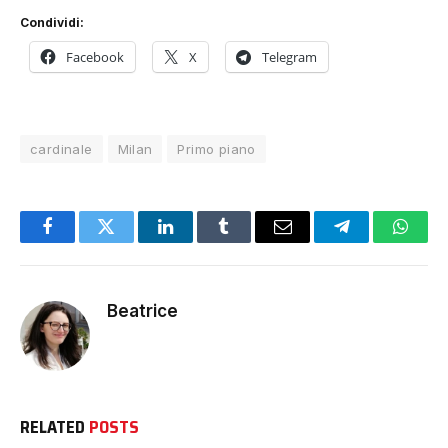
Condividi:
Facebook
X
Telegram
cardinale
Milan
Primo piano
Facebook
Twitter
LinkedIn
Tumblr
Email
Telegram
Whats
Beatrice
RELATED
POSTS