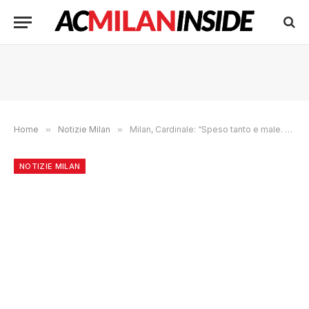
Home
»
Notizie Milan
»
Milan, Cardinale: “Speso tanto e male. Non sono contento e nemmeno Allegri, ma ora rivaluto tutti”
NOTIZIE MILAN