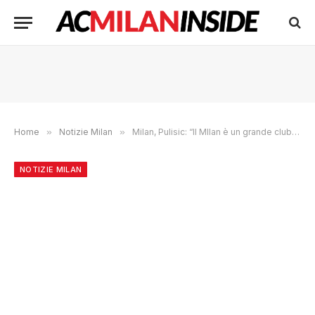
Home
»
Notizie Milan
»
Milan, Pulisic: “Il MIlan è un grande club, sistemeranno tutto e tornerà lassu”
NOTIZIE MILAN