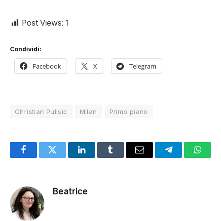
Post Views:
1
Condividi:
Facebook
X
Telegram
Christian Pulisic
Milan
Primo piano
Facebook
Twitter
LinkedIn
Tumblr
Email
Telegram
Whats
Beatrice