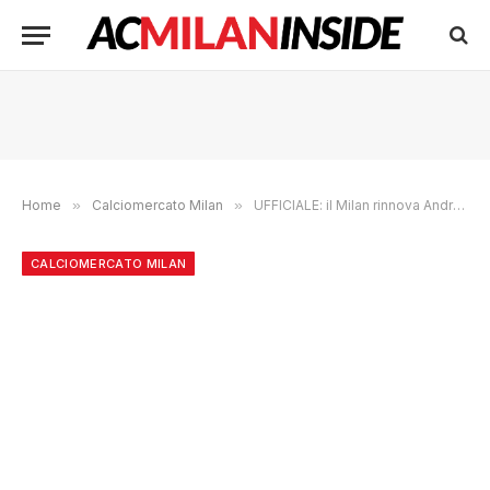
Home
»
Calciomercato Milan
»
UFFICIALE: il Milan rinnova Andrea Di Siena
CALCIOMERCATO MILAN