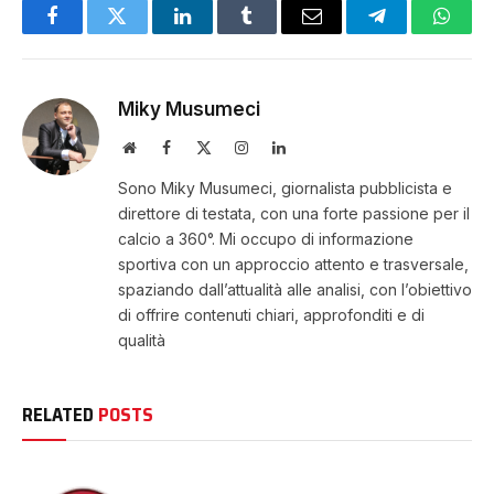
Facebook
Twitter
LinkedIn
Tumblr
Email
Telegram
Whats
Miky Musumeci
Website
Facebook
X
Instagram
LinkedIn
(Twitter)
Sono Miky Musumeci, giornalista pubblicista e
direttore di testata, con una forte passione per il
calcio a 360°. Mi occupo di informazione
sportiva con un approccio attento e trasversale,
spaziando dall’attualità alle analisi, con l’obiettivo
di offrire contenuti chiari, approfonditi e di
qualità
RELATED
POSTS