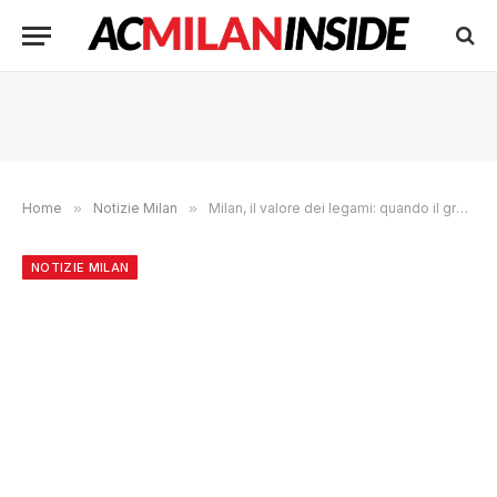
Home
»
Notizie Milan
»
Milan, il valore dei legami: quando il gruppo parla più dei risultati
NOTIZIE MILAN