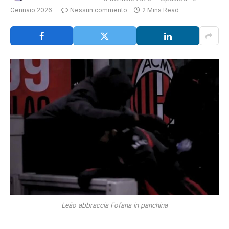
Gennaio 2026
Nessun commento
2 Mins Read
Leão abbraccia Fofana in panchina