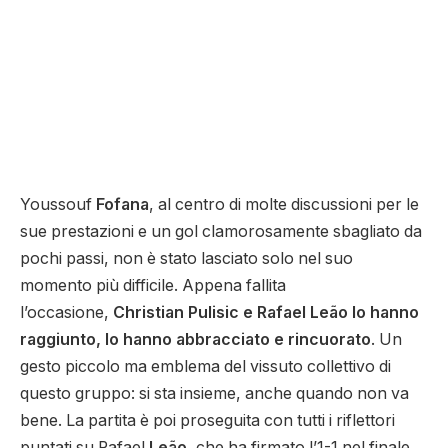
Youssouf
Fofana
, al centro di molte discussioni per le
sue prestazioni e un gol clamorosamente sbagliato da
pochi passi, non è stato lasciato solo nel suo
momento più difficile. Appena fallita
l’occasione,
Christian Pulisic e Rafael Leão lo hanno
raggiunto, lo hanno abbracciato e rincuorato
. Un
gesto piccolo ma emblema del vissuto collettivo di
questo gruppo: si sta insieme, anche quando non va
bene. La partita è poi proseguita con tutti i riflettori
puntati su Rafael
Leão
, che ha firmato l’1-1 nel finale.