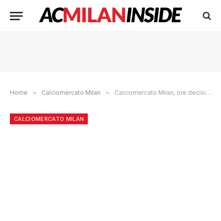
Home
»
Calciomercato Milan
»
Calciomercato Milan, ore decisive per Maignan: il Chelsea ci prova fino a domani
CALCIOMERCATO MILAN