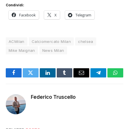
Condividi:
Facebook
X
Telegram
ACMilan
Calciomercato Milan
chelsea
Mike Maignan
News Milan
Facebook
Twitter
LinkedIn
Tumblr
Email
Telegram
Whats
Federico Truscello