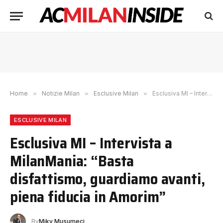
Home
»
Notizie Milan
»
Esclusive Milan
»
Esclusiva MI – Intervista a MilanMania: “Basta disfattismo, guardiamo avanti, piena fiducia in Amorim”
ESCLUSIVE MILAN
Esclusiva MI – Intervista a
MilanMania: “Basta
disfattismo, guardiamo avanti,
piena fiducia in Amorim”
By
Miky Musumeci