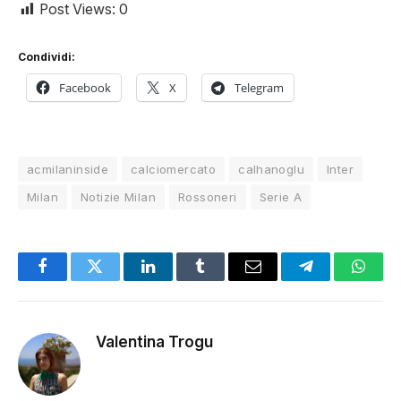
Post Views:
0
Condividi:
Facebook
X
Telegram
acmilaninside
calciomercato
calhanoglu
Inter
Milan
Notizie Milan
Rossoneri
Serie A
Facebook
Twitter
LinkedIn
Tumblr
Email
Telegram
Whats
Valentina Trogu