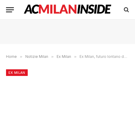
Home
»
Notizie Milan
»
Ex Milan
»
Ex Milan, futuro lontano dall’Inter per Calhanoglu: la possibile destinazione
EX MILAN