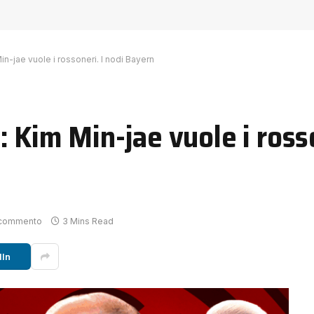
n-jae vuole i rossoneri. I nodi Bayern
 Kim Min-jae vuole i rosso
 commento
3 Mins Read
dIn