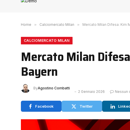
Home
»
Calciomercato Milan
»
Mercato Milan Difesa: Kim Mi
CALCIOMERCATO MILAN
Mercato Milan Difesa:
Bayern
By
Agostino Combatti
2 Gennaio 2026
Nessun
Facebook
Twitter
Linke