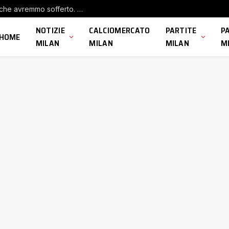
Amorim dopo Chelsea-Milan: “Sapevamo che avremmo sofferto. Ora prenderemo delle decisioni”
NOTIZIE
CALCIOMERCATO
PARTITE
P
HOME
MILAN
MILAN
MILAN
M