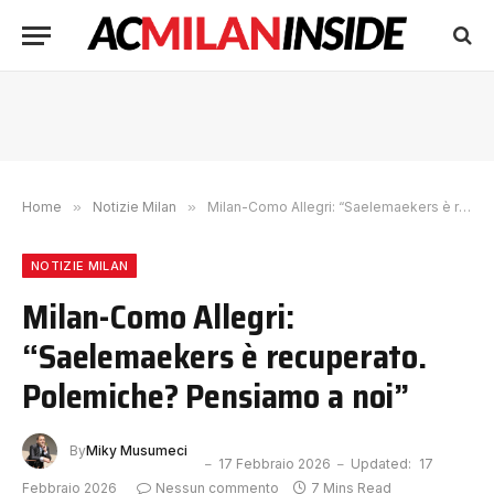
Home
»
Notizie Milan
»
Milan-Como Allegri: “Saelemaekers è recuperato. Polemiche? Pensiamo a noi”
NOTIZIE MILAN
Milan-Como Allegri:
“Saelemaekers è recuperato.
Polemiche? Pensiamo a noi”
By
Miky Musumeci
17 Febbraio 2026
Updated:
17
Febbraio 2026
Nessun commento
7 Mins Read