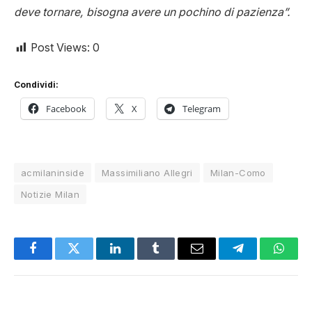
deve tornare, bisogna avere un pochino di pazienza”.
Post Views:
0
Condividi:
Facebook
X
Telegram
acmilaninside
Massimiliano Allegri
Milan-Como
Notizie Milan
Facebook
Twitter
LinkedIn
Tumblr
Email
Telegram
Whats