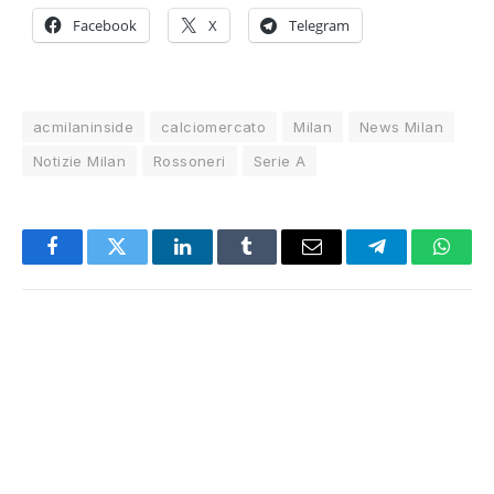
Facebook
X
Telegram
acmilaninside
calciomercato
Milan
News Milan
Notizie Milan
Rossoneri
Serie A
Facebook
Twitter
LinkedIn
Tumblr
Email
Telegram
Whats