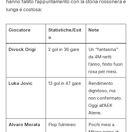
hanno fallito l’appuntamento con la storia rossonera è
lunga e costosa:
Giocatore
Statistiche/Esit
Note
o
Divock Origi
2 gol in 36 gare
Un “fantasma”
da 4M netti
l’anno, finito fuori
rosa per mesi.
Luka Jovic
13 gol in 47 gare
Rendimento
dignitoso, ma
non confermato.
Oggi all’AEK
Atene.
Alvaro Morata
Flop fulmineo
Pochi mesi a
Milano prima di