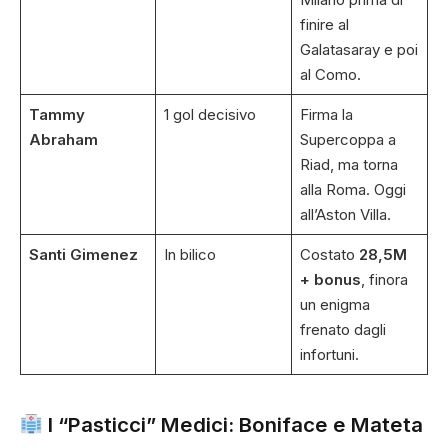
finire al
Galatasaray e poi
al Como.
Tammy
1 gol decisivo
Firma la
Abraham
Supercoppa a
Riad, ma torna
alla Roma. Oggi
all’Aston Villa.
Santi Gimenez
In bilico
Costato
28,5M
+ bonus
, finora
un enigma
frenato dagli
infortuni.
I “Pasticci” Medici: Boniface e Mateta