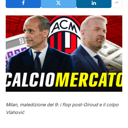
Milan, maledizione del 9: i flop post-Giroud e il colpo
Vlahović