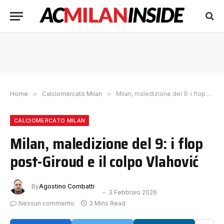
Home
»
Calciomercato Milan
»
Milan, maledizione del 9: i flop post-Giroud e il colpo Vlahović
CALCIOMERCATO MILAN
Milan, maledizione del 9: i flop
post-Giroud e il colpo Vlahović
By
Agostino Combatti
3 Febbraio 2026
Nessun commento
3 Mins Read