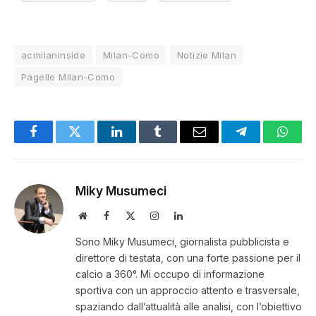
acmilaninside
Milan-Como
Notizie Milan
Pagelle Milan-Como
Facebook
Twitter
LinkedIn
Tumblr
Email
Telegram
Whats
Miky Musumeci
Website
Facebook
X
Instagram
LinkedIn
(Twitter)
Sono Miky Musumeci, giornalista pubblicista e
direttore di testata, con una forte passione per il
calcio a 360°. Mi occupo di informazione
sportiva con un approccio attento e trasversale,
spaziando dall’attualità alle analisi, con l’obiettivo