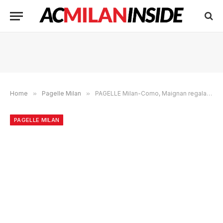
Home
»
Pagelle Milan
»
PAGELLE Milan-Como, Maignan regala Leao salva Allegri
PAGELLE MILAN