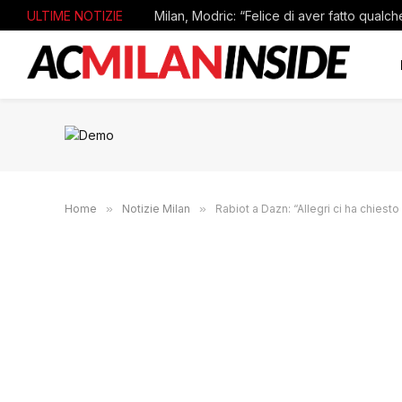
ULTIME NOTIZIE
Home
»
Notizie Milan
»
Rabiot a Dazn: “Allegri ci ha chiesto