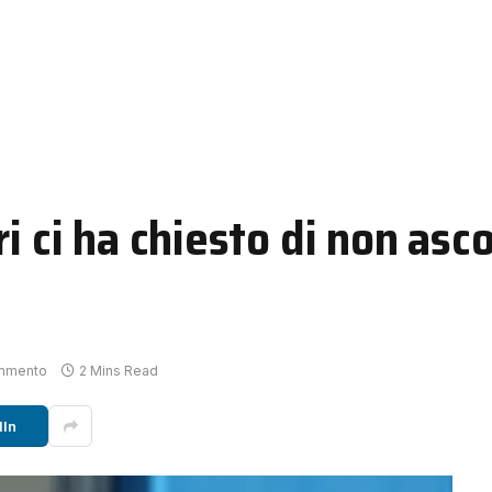
i ci ha chiesto di non asc
mmento
2 Mins Read
dIn