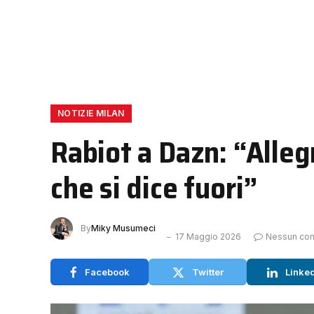
NOTIZIE MILAN
Rabiot a Dazn: “Allegr
che si dice fuori”
By
Miky Musumeci
17 Maggio 2026
Nessun co
Facebook
Twitter
Linke