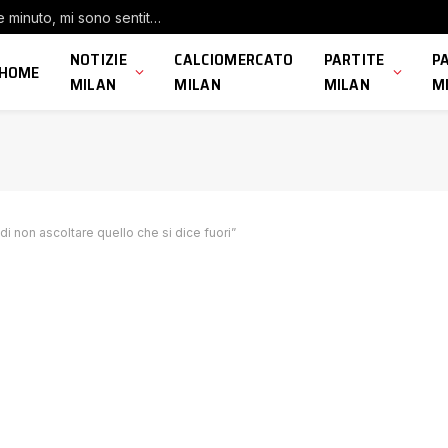
Milan, Modric: “Felice di aver fatto qualche minuto, mi sono sentito bene”
NOTIZIE
CALCIOMERCATO
PARTITE
P
HOME
MILAN
MILAN
MILAN
M
 di non ascoltare quello che si dice fuori”