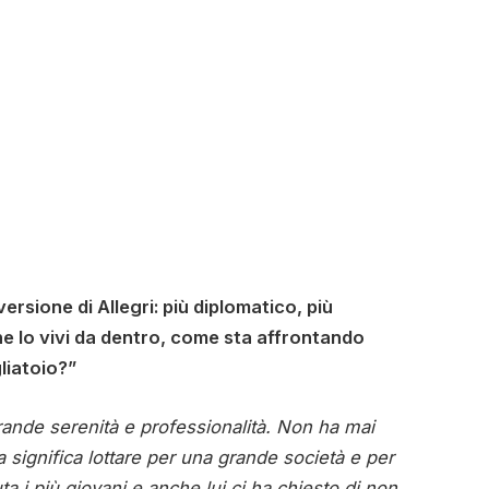
rsione di Allegri: più diplomatico, più
he lo vivi da dentro, come sta affrontando
liatoio?”
nde serenità e professionalità. Non ha mai
a significa lottare per una grande società e per
uta i più giovani e anche lui ci ha chiesto di non