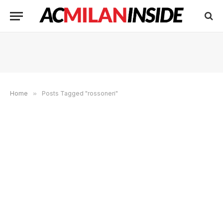
Home
»
Posts Tagged "rossoneri"