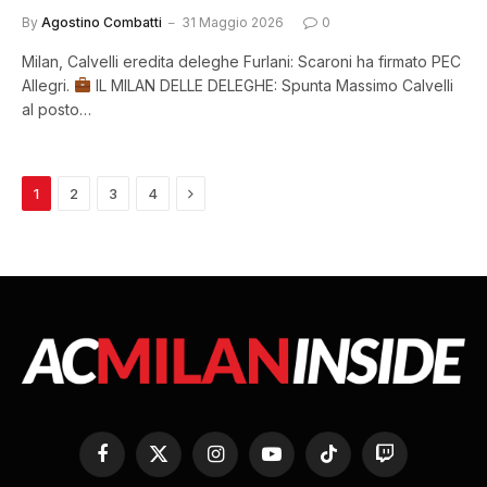
By
Agostino Combatti
31 Maggio 2026
0
Milan, Calvelli eredita deleghe Furlani: Scaroni ha firmato PEC
Allegri.
IL MILAN DELLE DELEGHE: Spunta Massimo Calvelli
al posto…
Next
1
2
3
4
Facebook
X
Instagram
YouTube
TikTok
Twitch
(Twitter)