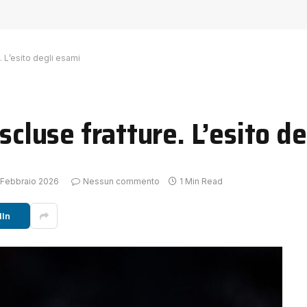
. L’esito degli esami
scluse fratture. L’esito d
 Febbraio 2026
Nessun commento
1 Min Read
dIn