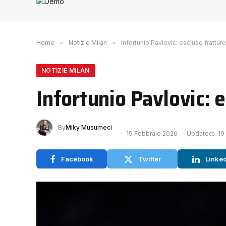
Home
»
Notizie Milan
»
Infortunio Pavlovic: escluse fratture
NOTIZIE MILAN
Infortunio Pavlovic: e
By
Miky Musumeci
19 Febbraio 2026
Updated:
19
Facebook
Twitter
Linke