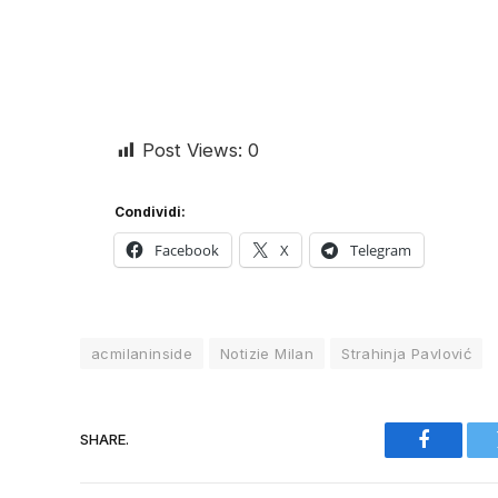
Post Views:
0
Condividi:
Facebook
X
Telegram
acmilaninside
Notizie Milan
Strahinja Pavlović
SHARE.
Faceboo