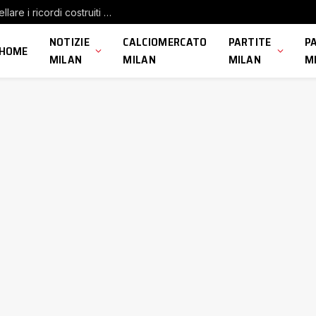
Bennacer saluta il Milan: “Nulla potrà cancellare i ricordi costruiti qui”
NOTIZIE
CALCIOMERCATO
PARTITE
P
HOME
MILAN
MILAN
MILAN
M