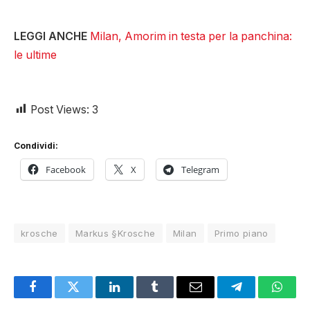
LEGGI ANCHE
Milan, Amorim in testa per la panchina:
le ultime
Post Views:
3
Condividi:
Facebook
X
Telegram
krosche
Markus §Krosche
Milan
Primo piano
Facebook
Twitter
LinkedIn
Tumblr
Email
Telegram
Whats