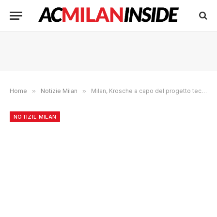
Home
»
Notizie Milan
»
Milan, Krosche a capo del progetto tecnico: se dovesse arrivare…
NOTIZIE MILAN