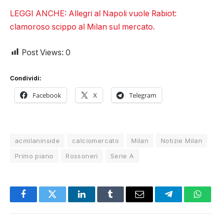
LEGGI ANCHE: Allegri al Napoli vuole Rabiot:
clamoroso scippo al Milan sul mercato.
Post Views:
0
Condividi:
Facebook
X
Telegram
acmilaninside
calciomercato
Milan
Notizie Milan
Primo piano
Rossoneri
Serie A
Facebook
Twitter
LinkedIn
Tumblr
Email
Telegram
Whats