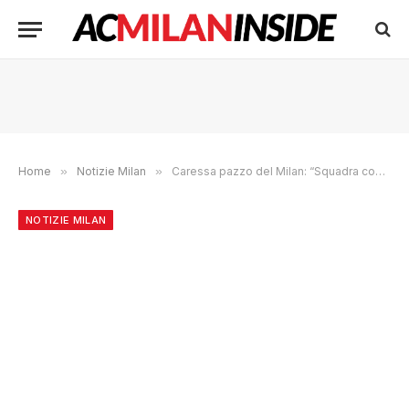
Home
»
Notizie Milan
»
Caressa pazzo del Milan: “Squadra concava e convessa. Vi spiego perché”
NOTIZIE MILAN