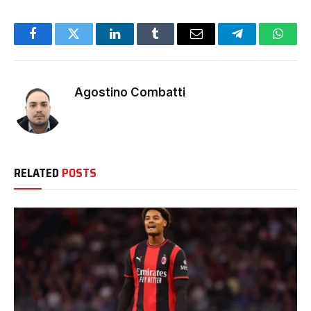
Facebook
Twitter
LinkedIn
Tumblr
Email
Telegram
Whats
Agostino Combatti
RELATED
POSTS