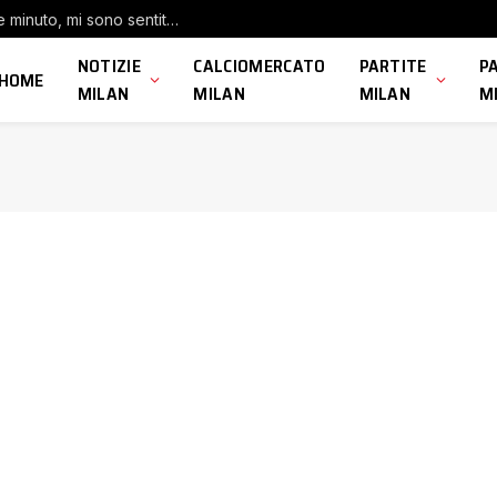
Milan, Modric: “Felice di aver fatto qualche minuto, mi sono sentito bene”
NOTIZIE
CALCIOMERCATO
PARTITE
P
HOME
MILAN
MILAN
MILAN
M