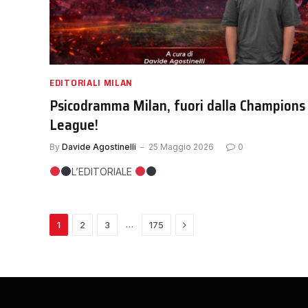
EDITORIALI MILAN
Psicodramma Milan, fuori dalla Champions
League!
By
Davide Agostinelli
25 Maggio 2026
0
L’EDITORIALE
Next
…
1
2
3
175