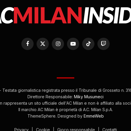
Facebook
X
Instagram
YouTube
TikTok
Twitch
(Twitter)
 Testata giornalistica registrata presso il Tribunale di Grosseto n. 
Direttore Responsabile:
Miky Musumeci
 rappresenta un sito ufficiale dell'AC Milan e non è affiliato alla soc
Il marchio AC Milan è proprietà di A.C. Milan S.p.A.
ThemeSphere. Designed by
EmmeWeb
Privacy
|
Cookie
|
Gioco responsabile
|
Contatti