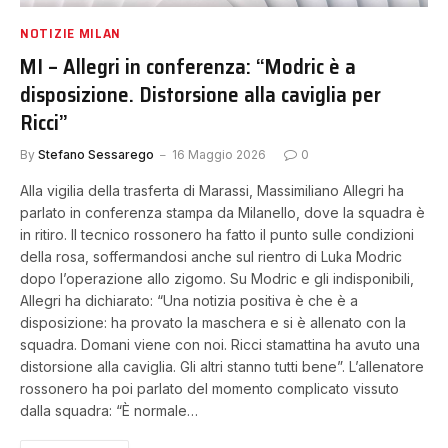
NOTIZIE MILAN
MI – Allegri in conferenza: “Modric è a
disposizione. Distorsione alla caviglia per
Ricci”
By
Stefano Sessarego
16 Maggio 2026
0
Alla vigilia della trasferta di Marassi, Massimiliano Allegri ha
parlato in conferenza stampa da Milanello, dove la squadra è
in ritiro. Il tecnico rossonero ha fatto il punto sulle condizioni
della rosa, soffermandosi anche sul rientro di Luka Modric
dopo l’operazione allo zigomo. Su Modric e gli indisponibili,
Allegri ha dichiarato: “Una notizia positiva è che è a
disposizione: ha provato la maschera e si è allenato con la
squadra. Domani viene con noi. Ricci stamattina ha avuto una
distorsione alla caviglia. Gli altri stanno tutti bene”. L’allenatore
rossonero ha poi parlato del momento complicato vissuto
dalla squadra: “È normale…